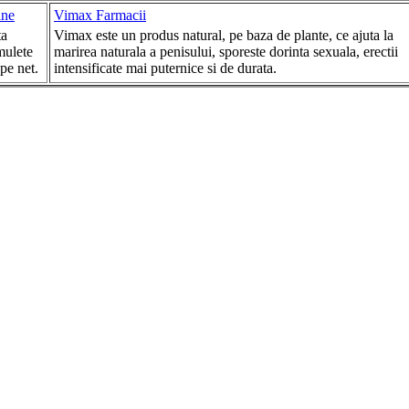
ine
Vimax Farmacii
ta
Vimax este un produs natural, pe baza de plante, ce ajuta la
mulete
marirea naturala a penisului, sporeste dorinta sexuala, erectii
 pe net.
intensificate mai puternice si de durata.